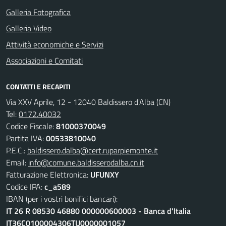
Galleria Fotografica
Galleria Video
Attività economiche e Servizi
Associazioni e Comitati
CONTATTI E RECAPITI
Via XXV Aprile, 12 - 12040 Baldissero d'Alba (CN)
Tel:
0172.40032
Codice Fiscale:
81000370049
Partita IVA:
00533810040
P.E.C.:
baldissero.dalba@cert.ruparpiemonte.it
Email:
info@comune.baldisserodalba.cn.it
Fatturazione Elettronica:
UFUNXY
Codice IPA:
c_a589
IBAN (per i vostri bonifici bancari):
IT 26 R 08530 46880 000000600003 - Banca d'Italia
IT36C0100004306TU0000001057