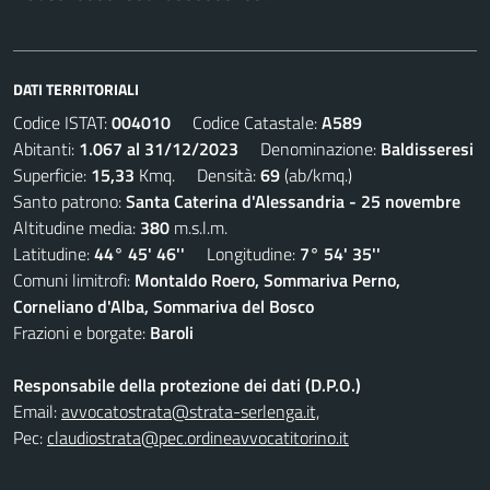
DATI TERRITORIALI
Codice ISTAT:
004010
Codice Catastale:
A589
Abitanti:
1.067 al 31/12/2023
Denominazione:
Baldisseresi
Superficie:
15,33
Kmq. Densità:
69
(ab/kmq.)
Santo patrono:
Santa Caterina d'Alessandria - 25 novembre
Altitudine media:
380
m.s.l.m.
Latitudine:
44° 45' 46''
Longitudine:
7° 54' 35''
Comuni limitrofi:
Montaldo Roero, Sommariva Perno,
Corneliano d'Alba, Sommariva del Bosco
Frazioni e borgate:
Baroli
Responsabile della protezione dei dati (D.P.O.)
Email:
avvocatostrata@strata-serlenga.it,
Pec:
claudiostrata@pec.ordineavvocatitorino.it