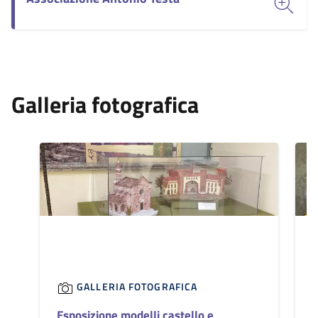
Galleria fotografica
GALLERIA FOTOGRAFICA
Esposizione modelli castello e
C