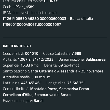
Fatturazione Elettronica:
UFUNXY
Codice IPA:
c_a589
IBAN (per i vostri bonifici bancari):
IT 26 R 08530 46880 000000600003 - Banca d'Italia
IT36C0100004306TU0000001057
DATI TERRITORIALI
Codice ISTAT:
004010
Codice Catastale:
A589
Abitanti:
1.067 al 31/12/2023
Denominazione:
Baldisseresi
Superficie:
15,33
Kmq. Densità:
69
(ab/kmq.)
Santo patrono:
Santa Caterina d'Alessandria - 25 novembre
Altitudine media:
380
m.s.l.m.
Latitudine:
44° 45' 46''
Longitudine:
7° 54' 35''
Comuni limitrofi:
Montaldo Roero, Sommariva Perno,
Corneliano d'Alba, Sommariva del Bosco
Frazioni e borgate:
Baroli