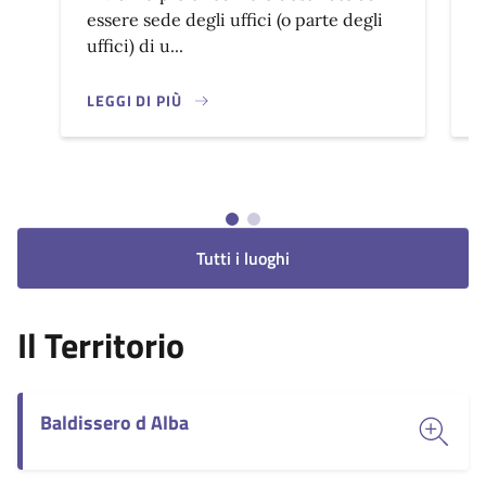
essere sede degli uffici (o parte degli
l
uffici) di u...
LEGGI DI PIÙ
L
Tutti i luoghi
Il Territorio
Baldissero d Alba