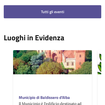
Tutti gli eventi
Luoghi in Evidenza
Municipio di Baldissero d'Alba
C
Il Municipio è l'edificio destinato ad
T