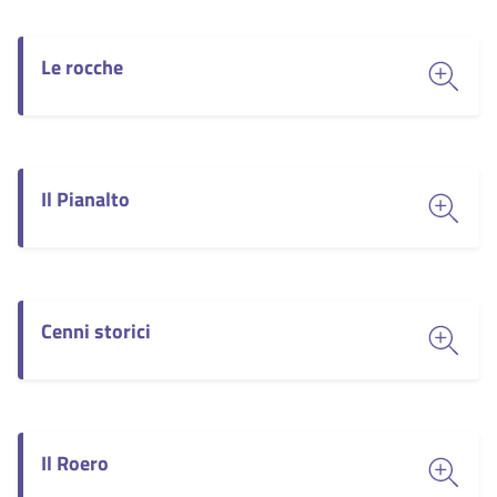
Le rocche
Il Pianalto
Cenni storici
Il Roero