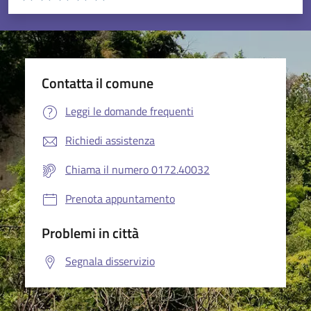
Valuta 1 stelle su 5
Valuta 2 stelle su 5
Valuta 3 stelle su 5
Valuta 4 stelle su 5
Valuta 5 stelle su 5
Contatta il comune
Leggi le domande frequenti
Richiedi assistenza
Chiama il numero 0172.40032
Prenota appuntamento
Problemi in città
Segnala disservizio