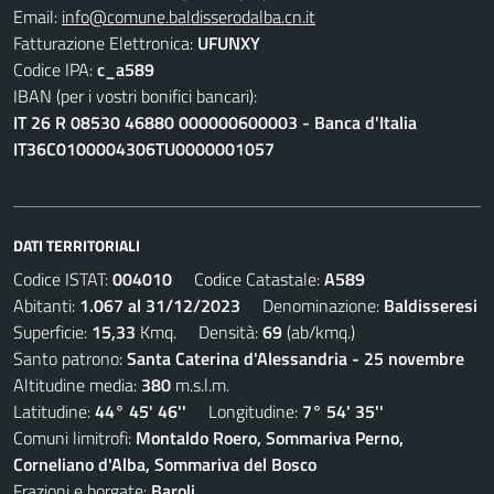
Email:
info@comune.baldisserodalba.cn.it
Fatturazione Elettronica:
UFUNXY
Codice IPA:
c_a589
IBAN (per i vostri bonifici bancari):
IT 26 R 08530 46880 000000600003 - Banca d'Italia
IT36C0100004306TU0000001057
DATI TERRITORIALI
Codice ISTAT:
004010
Codice Catastale:
A589
Abitanti:
1.067 al 31/12/2023
Denominazione:
Baldisseresi
Superficie:
15,33
Kmq. Densità:
69
(ab/kmq.)
Santo patrono:
Santa Caterina d'Alessandria - 25 novembre
Altitudine media:
380
m.s.l.m.
Latitudine:
44° 45' 46''
Longitudine:
7° 54' 35''
Comuni limitrofi:
Montaldo Roero, Sommariva Perno,
Corneliano d'Alba, Sommariva del Bosco
Frazioni e borgate:
Baroli