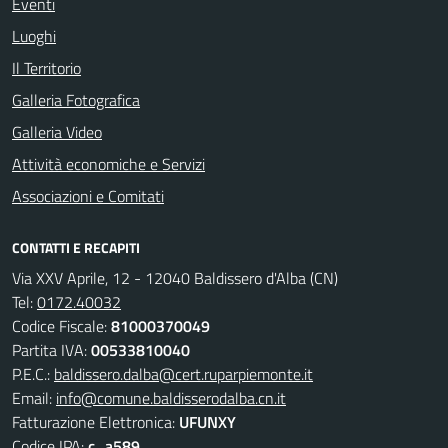
Eventi
Luoghi
Il Territorio
Galleria Fotografica
Galleria Video
Attività economiche e Servizi
Associazioni e Comitati
CONTATTI E RECAPITI
Via XXV Aprile, 12 - 12040 Baldissero d'Alba (CN)
Tel:
0172.40032
Codice Fiscale:
81000370049
Partita IVA:
00533810040
P.E.C.:
baldissero.dalba@cert.ruparpiemonte.it
Email:
info@comune.baldisserodalba.cn.it
Fatturazione Elettronica:
UFUNXY
Codice IPA:
c_a589