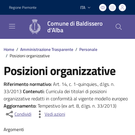
ITA
Regione Piemonte
Lingua attiva:
Comune di Baldissero
d'Alba
Home
/
Amministrazione Trasparente
/
Personale
/
Posizioni organizzative
Posizioni organizzative
Riferimento normativo:
Art. 14, c. 1-quinquies., d.lgs. n.
33/2013
Contenuti:
Curricula dei titolari di posizioni
organizzative redatti in conformità al vigente modello europeo
Aggiornamento:
Tempestivo (ex art. 8, d.lgs. n. 33/2013)
Condividi
Vedi azioni
Argomenti