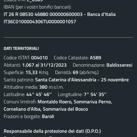
IBAN (per i vostri bonifici bancari):
IT 26 R 08530 46880 000000600003 - Banca d'Italia
IT36C0100004306TU0000001057
DATI TERRITORIALI
Codice ISTAT:
004010
Codice Catastale:
A589
Abitanti:
1.067 al 31/12/2023
Denominazione:
Baldisseresi
Superficie:
15,33
Kmq. Densità:
69
(ab/kmq.)
Santo patrono:
Santa Caterina d'Alessandria - 25 novembre
Altitudine media:
380
m.s.l.m.
Latitudine:
44° 45' 46''
Longitudine:
7° 54' 35''
Comuni limitrofi:
Montaldo Roero, Sommariva Perno,
Corneliano d'Alba, Sommariva del Bosco
Frazioni e borgate:
Baroli
Responsabile della protezione dei dati (D.P.O.)