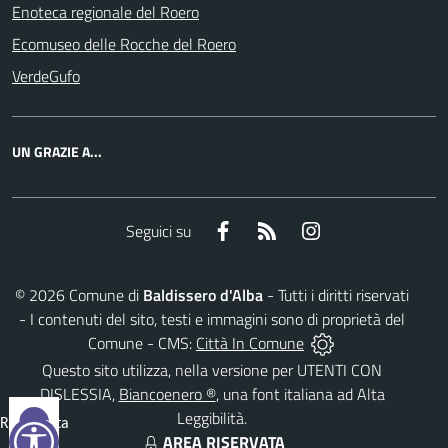
Enoteca regionale del Roero
Ecomuseo delle Rocche del Roero
VerdeGufo
UN GRAZIE A...
Facebook
RSS
Instagram
Seguici su
©
2026
Comune di
Baldissero d'Alba
- Tutti i diritti riservati
- I contenuti del sito, testi e immagini sono di proprietà del
Comune - CMS:
Città In Comune
Questo sito utilizza, nella versione per UTENTI CON
DISLESSIA,
Biancoenero ®
, una font italiana ad Alta
Leggibilità.
Reimposta
AREA RISERVATA
tutto