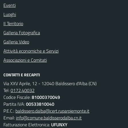
Eventi
Luoghi
Il Territorio
Galleria Fotografica
Galleria Video
Attività economiche e Servizi
Associazioni e Comitati
CONTATTI E RECAPITI
Via XXV Aprile, 12 - 12040 Baldissero d'Alba (CN)
Tel:
0172.40032
Codice Fiscale:
81000370049
Partita IVA:
00533810040
P.E.C.:
baldissero.dalba@cert.ruparpiemonte.it
Email:
info@comune.baldisserodalba.cn.it
Fatturazione Elettronica:
UFUNXY