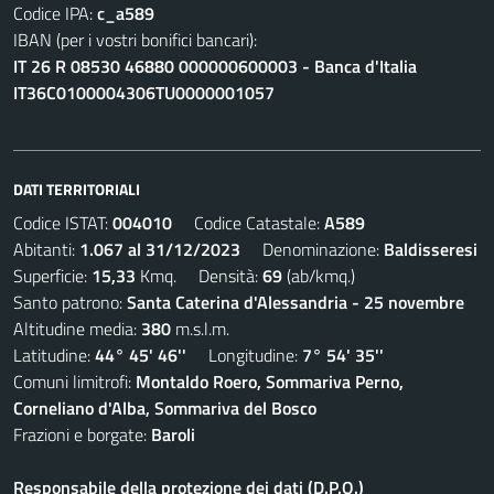
Codice IPA:
c_a589
IBAN (per i vostri bonifici bancari):
IT 26 R 08530 46880 000000600003 - Banca d'Italia
IT36C0100004306TU0000001057
DATI TERRITORIALI
Codice ISTAT:
004010
Codice Catastale:
A589
Abitanti:
1.067 al 31/12/2023
Denominazione:
Baldisseresi
Superficie:
15,33
Kmq. Densità:
69
(ab/kmq.)
Santo patrono:
Santa Caterina d'Alessandria - 25 novembre
Altitudine media:
380
m.s.l.m.
Latitudine:
44° 45' 46''
Longitudine:
7° 54' 35''
Comuni limitrofi:
Montaldo Roero, Sommariva Perno,
Corneliano d'Alba, Sommariva del Bosco
Frazioni e borgate:
Baroli
Responsabile della protezione dei dati (D.P.O.)