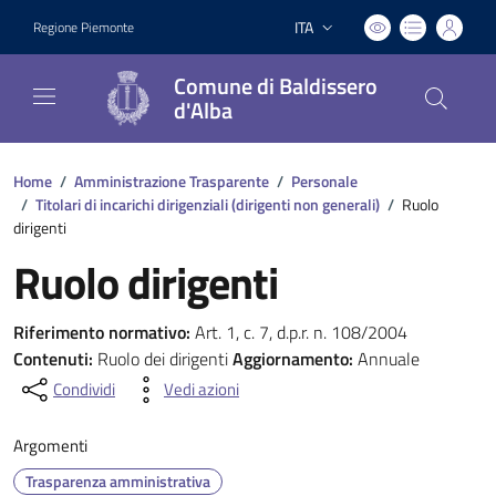
ITA
Regione Piemonte
Lingua attiva:
Comune di Baldissero
d'Alba
Home
/
Amministrazione Trasparente
/
Personale
/
Titolari di incarichi dirigenziali (dirigenti non generali)
/
Ruolo
dirigenti
Ruolo dirigenti
Riferimento normativo:
Art. 1, c. 7, d.p.r. n. 108/2004
Contenuti:
Ruolo dei dirigenti
Aggiornamento:
Annuale
Condividi
Vedi azioni
Argomenti
Trasparenza amministrativa