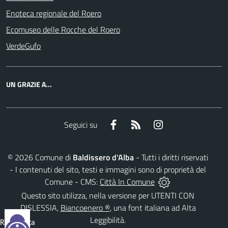
Enoteca regionale del Roero
Ecomuseo delle Rocche del Roero
VerdeGufo
UN GRAZIE A...
Facebook
RSS
Instagram
Seguici su
©
2026
Comune di
Baldissero d'Alba
- Tutti i diritti riservati
- I contenuti del sito, testi e immagini sono di proprietà del
Comune - CMS:
Città In Comune
Questo sito utilizza, nella versione per UTENTI CON
DISLESSIA,
Biancoenero ®
, una font italiana ad Alta
Leggibilità.
Reimposta