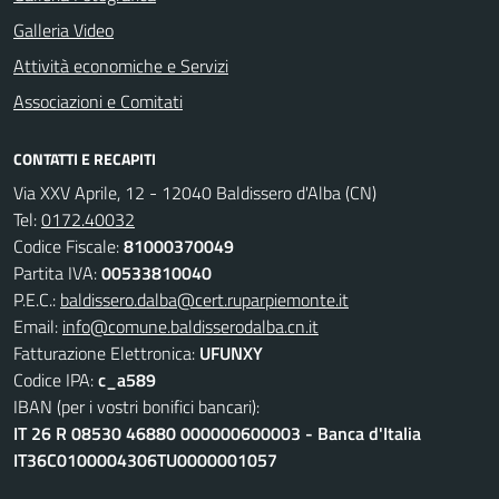
Galleria Video
Attività economiche e Servizi
Associazioni e Comitati
CONTATTI E RECAPITI
Via XXV Aprile, 12 - 12040 Baldissero d'Alba (CN)
Tel:
0172.40032
Codice Fiscale:
81000370049
Partita IVA:
00533810040
P.E.C.:
baldissero.dalba@cert.ruparpiemonte.it
Email:
info@comune.baldisserodalba.cn.it
Fatturazione Elettronica:
UFUNXY
Codice IPA:
c_a589
IBAN (per i vostri bonifici bancari):
IT 26 R 08530 46880 000000600003 - Banca d'Italia
IT36C0100004306TU0000001057