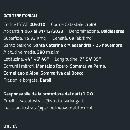
DATI TERRITORIALI
Codice ISTAT:
004010
Codice Catastale:
A589
Abitanti:
1.067 al 31/12/2023
Denominazione:
Baldisseresi
Superficie:
15,33
Kmq. Densità:
69
(ab/kmq.)
Santo patrono:
Santa Caterina d'Alessandria - 25 novembre
Altitudine media:
380
m.s.l.m.
Latitudine:
44° 45' 46''
Longitudine:
7° 54' 35''
Comuni limitrofi:
Montaldo Roero, Sommariva Perno,
Corneliano d'Alba, Sommariva del Bosco
Frazioni e borgate:
Baroli
Responsabile della protezione dei dati (D.P.O.)
Email:
avvocatostrata@strata-serlenga.it,
Pec:
claudiostrata@pec.ordineavvocatitorino.it
UTILITÀ