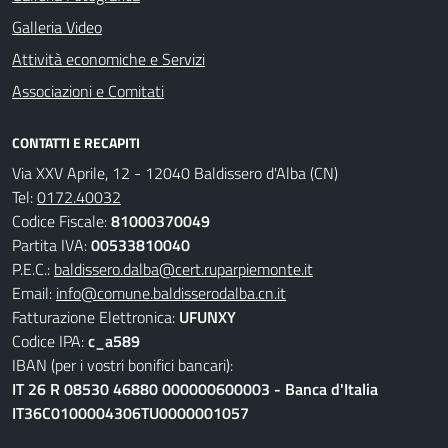
Galleria Video
Attività economiche e Servizi
Associazioni e Comitati
CONTATTI E RECAPITI
Via XXV Aprile, 12 - 12040 Baldissero d'Alba (CN)
Tel:
0172.40032
Codice Fiscale:
81000370049
Partita IVA:
00533810040
P.E.C.:
baldissero.dalba@cert.ruparpiemonte.it
Email:
info@comune.baldisserodalba.cn.it
Fatturazione Elettronica:
UFUNXY
Codice IPA:
c_a589
IBAN (per i vostri bonifici bancari):
IT 26 R 08530 46880 000000600003 - Banca d'Italia
IT36C0100004306TU0000001057