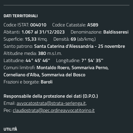
DATI TERRITORIALI
Codice ISTAT:
004010
Codice Catastale:
A589
Abitanti:
1.067 al 31/12/2023
Denominazione:
Baldisseresi
Superficie:
15,33
Kmq. Densità:
69
(ab/kmq.)
Santo patrono:
Santa Caterina d'Alessandria - 25 novembre
Altitudine media:
380
m.s.l.m.
Latitudine:
44° 45' 46''
Longitudine:
7° 54' 35''
Comuni limitrofi:
Montaldo Roero, Sommariva Perno,
Corneliano d'Alba, Sommariva del Bosco
Frazioni e borgate:
Baroli
Responsabile della protezione dei dati (D.P.O.)
Email:
avvocatostrata@strata-serlenga.it,
Pec:
claudiostrata@pec.ordineavvocatitorino.it
UTILITÀ