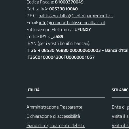
Codice Fiscale:
81000370049
Partita IVA:
00533810040
P.E.C.:
baldissero.dalba@cert.ruparpiemonte.it
Email:
info@comune.baldisserodalba.cn.it
Fatturazione Elettronica:
UFUNXY
Codice IPA:
c_a589
IBAN (per i vostri bonifici bancari):
IT 26 R 08530 46880 000000600003 - Banca d'Ital
IT36C0100004306TU0000001057
UTILITÀ
SITI AMIC
Amministrazione Trasparente
Ente di g
Dichiarazione di accessibilità
Visita il
Piano di miglioramento del sito
Visita il