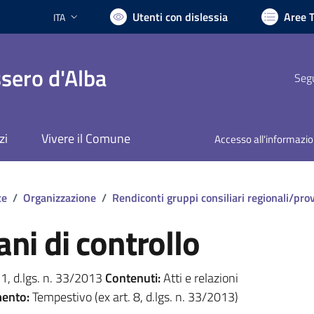
Utenti con dislessia
Aree 
ITA
Lingua attiva:
sero d'Alba
Segu
zi
Vivere il Comune
Accesso all'informazi
te
/
Organizzazione
/
Rendiconti gruppi consiliari regionali/prov
ani di controllo
. 1, d.lgs. n. 33/2013
Contenuti:
Atti e relazioni
ento:
Tempestivo (ex art. 8, d.lgs. n. 33/2013)