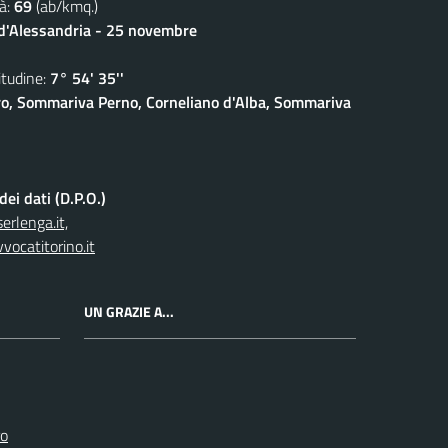
à:
69
(ab/kmq.)
 d'Alessandria - 25 novembre
udine:
7° 54' 35''
o, Sommariva Perno, Corneliano d'Alba, Sommariva
ei dati (D.P.O.)
rlenga.it,
vocatitorino.it
UN GRAZIE A...
ro