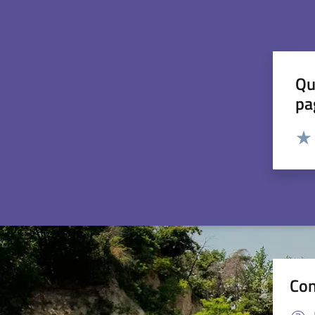
Qu
pa
Valut
Valu
Con