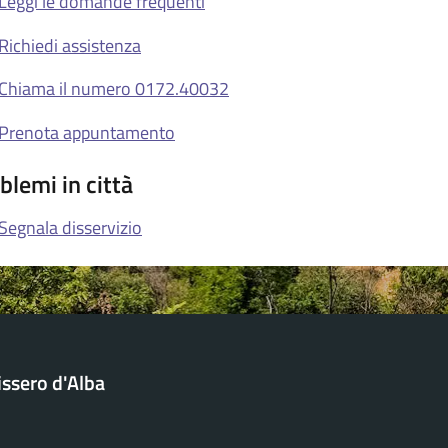
Leggi le domande frequenti
Richiedi assistenza
Chiama il numero 0172.40032
Prenota appuntamento
blemi in città
Segnala disservizio
issero d'Alba