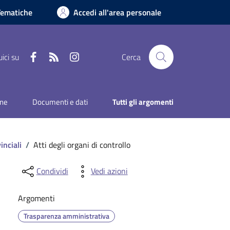
Tematiche
Accedi all'area personale
Facebook
RSS
Instagram
ici su
Cerca
one
Documenti e dati
Tutti gli argomenti
inciali
/
Atti degli organi di controllo
Condividi
Vedi azioni
Argomenti
Trasparenza amministrativa