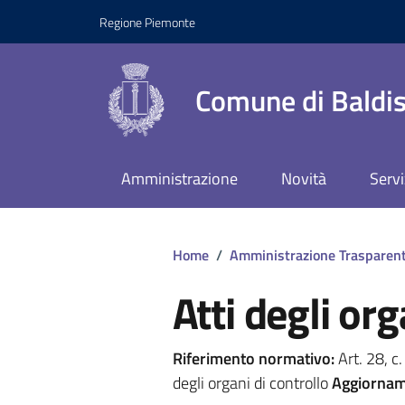
Regione Piemonte
Comune di Baldis
Amministrazione
Novità
Servi
Home
/
Amministrazione Trasparen
Atti degli org
Riferimento normativo:
Art. 28, c
degli organi di controllo
Aggiornam