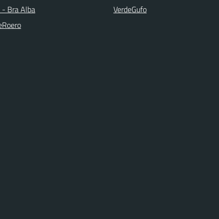
- Bra Alba
VerdeGufo
eRoero