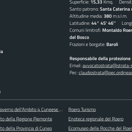
Superficie:
15,33
Kmq. Densit
Santo patrono:
Santa Caterina
Altitudine media:
380
m.s.l.m.
Latitudine:
44° 45' 46''
Longit
Comuni limitrofi:
Montaldo Roer
del Bosco
Frazioni e borgate:
Baroli
ia
Responsabile della protezione d
Email:
avvocatostrata@strata-se
Pec:
claudiostrata@pec.ordineav
I
overno dell’Ambito 4 Cuneese per i Servizi Idrici
Roero Turismo
 sito della Regione Piemonte
Enoteca regionale del Roero
 sito della Provincia di Cuneo
Ecomuseo delle Rocche del Roe