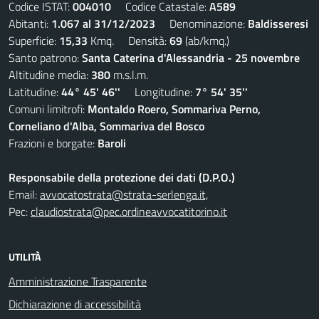
Codice ISTAT:
004010
Codice Catastale:
A589
Abitanti:
1.067 al 31/12/2023
Denominazione:
Baldisseresi
Superficie:
15,33
Kmq. Densità:
69
(ab/kmq.)
Santo patrono:
Santa Caterina d'Alessandria - 25 novembre
Altitudine media:
380
m.s.l.m.
Latitudine:
44° 45' 46''
Longitudine:
7° 54' 35''
Comuni limitrofi:
Montaldo Roero, Sommariva Perno,
Corneliano d'Alba, Sommariva del Bosco
Frazioni e borgate:
Baroli
Responsabile della protezione dei dati (D.P.O.)
Email:
avvocatostrata@strata-serlenga.it,
Pec:
claudiostrata@pec.ordineavvocatitorino.it
UTILITÀ
Amministrazione Trasparente
Dichiarazione di accessibilità