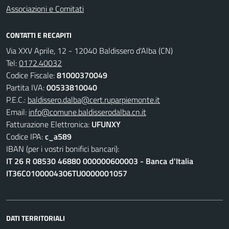
Associazioni e Comitati
CONTATTI E RECAPITI
Via XXV Aprile, 12 - 12040 Baldissero d'Alba (CN)
Tel:
0172.40032
Codice Fiscale:
81000370049
Partita IVA:
00533810040
P.E.C.:
baldissero.dalba@cert.ruparpiemonte.it
Email:
info@comune.baldisserodalba.cn.it
Fatturazione Elettronica:
UFUNXY
Codice IPA:
c_a589
IBAN (per i vostri bonifici bancari):
IT 26 R 08530 46880 000000600003 - Banca d'Italia
IT36C0100004306TU0000001057
DATI TERRITORIALI