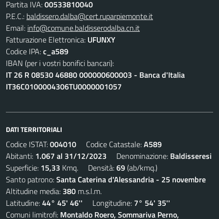
Partita IVA:
00533810040
P.E.C.:
baldissero.dalba@cert.ruparpiemonte.it
Email:
info@comune.baldisserodalba.cn.it
Fatturazione Elettronica:
UFUNXY
Codice IPA:
c_a589
IBAN (per i vostri bonifici bancari):
IT 26 R 08530 46880 000000600003 - Banca d'Italia
IT36C0100004306TU0000001057
DATI TERRITORIALI
Codice ISTAT:
004010
Codice Catastale:
A589
Abitanti:
1.067 al 31/12/2023
Denominazione:
Baldisseresi
Superficie:
15,33
Kmq. Densità:
69
(ab/kmq.)
Santo patrono:
Santa Caterina d'Alessandria - 25 novembre
Altitudine media:
380
m.s.l.m.
Latitudine:
44° 45' 46''
Longitudine:
7° 54' 35''
Comuni limitrofi:
Montaldo Roero, Sommariva Perno,