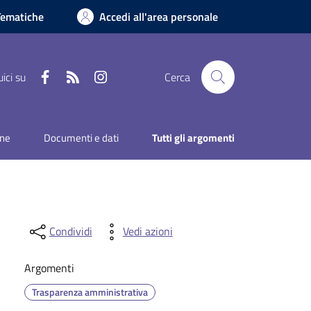
Tematiche
Accedi all'area personale
Facebook
RSS
Instagram
ici su
Cerca
one
Documenti e dati
Tutti gli argomenti
Condividi
Vedi azioni
Argomenti
Trasparenza amministrativa