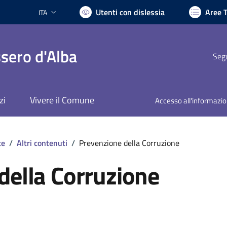
Utenti con dislessia
Aree 
ITA
Lingua attiva:
sero d'Alba
Segu
zi
Vivere il Comune
Accesso all'informazi
te
/
Altri contenuti
/
Prevenzione della Corruzione
della Corruzione