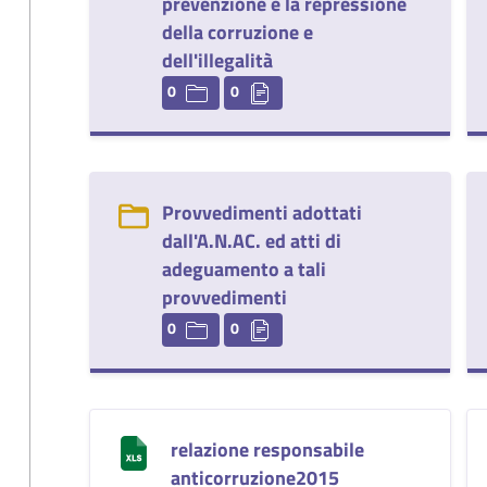
prevenzione e la repressione
della corruzione e
dell'illegalità
0
0
Provvedimenti adottati
dall'A.N.AC. ed atti di
adeguamento a tali
provvedimenti
0
0
relazione responsabile
anticorruzione2015