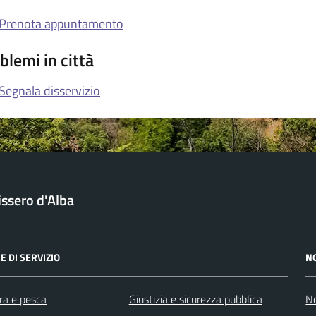
Prenota appuntamento
blemi in città
Segnala disservizio
issero d'Alba
E DI SERVIZIO
N
ra e pesca
Giustizia e sicurezza pubblica
No