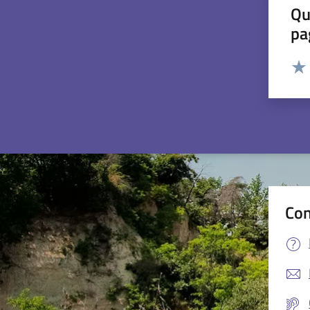
Qu
pa
Valut
Valu
Con