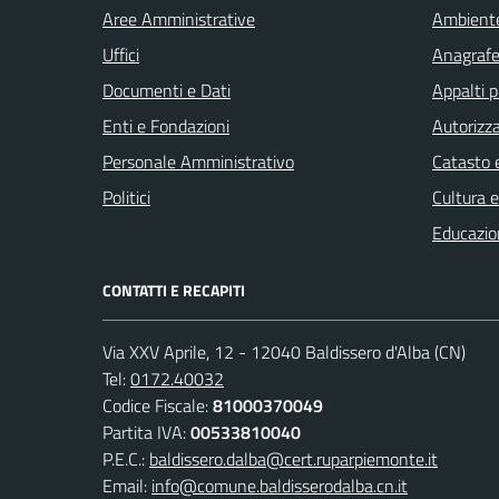
Aree Amministrative
Ambient
Uffici
Anagrafe 
Documenti e Dati
Appalti p
Enti e Fondazioni
Autorizza
Personale Amministrativo
Catasto e
Politici
Cultura 
Educazio
CONTATTI E RECAPITI
Via XXV Aprile, 12 - 12040 Baldissero d'Alba (CN)
Tel:
0172.40032
Codice Fiscale:
81000370049
Partita IVA:
00533810040
P.E.C.:
baldissero.dalba@cert.ruparpiemonte.it
Email:
info@comune.baldisserodalba.cn.it