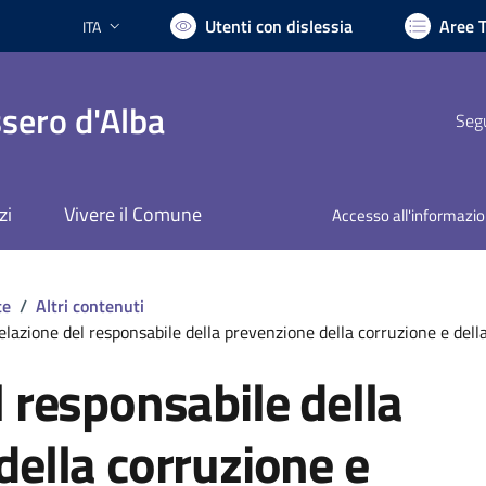
Utenti con dislessia
Aree 
ITA
Lingua attiva:
sero d'Alba
Segu
zi
Vivere il Comune
Accesso all'informazi
te
/
Altri contenuti
elazione del responsabile della prevenzione della corruzione e dell
 responsabile della
della corruzione e