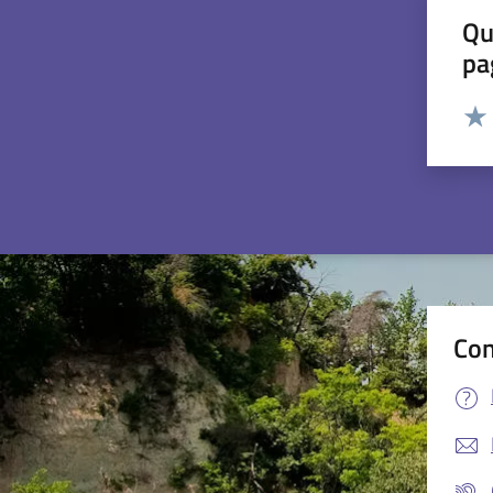
Qu
pa
Valut
Valu
Con