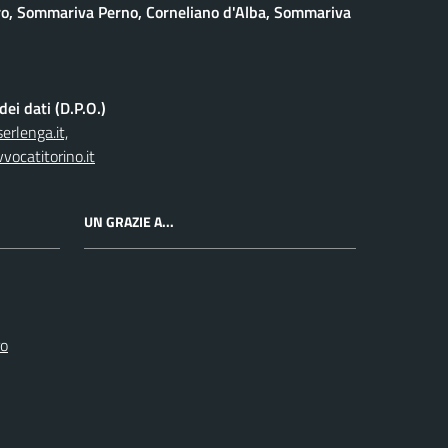
o, Sommariva Perno, Corneliano d'Alba, Sommariva
ei dati (D.P.O.)
rlenga.it,
vocatitorino.it
UN GRAZIE A...
ro