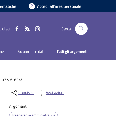
Tematiche
Accedi all'area personale
Facebook
RSS
Instagram
ici su
Cerca
one
Documenti e dati
Tutti gli argomenti
a trasparenza
Condividi
Vedi azioni
Argomenti
Trasparenza amministrativa