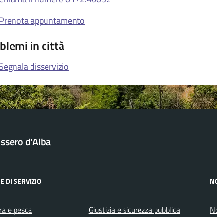
Prenota appuntamento
blemi in città
Segnala disservizio
issero d'Alba
E DI SERVIZIO
N
ra e pesca
Giustizia e sicurezza pubblica
No