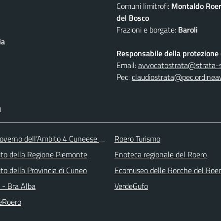
Comuni limitrofi:
Montaldo Roer
del Bosco
Frazioni e borgate:
Baroli
ia
Responsabile della protezione d
Email:
avvocatostrata@strata-se
Pec:
claudiostrata@pec.ordineav
I
overno dell’Ambito 4 Cuneese per i Servizi Idrici
Roero Turismo
 sito della Regione Piemonte
Enoteca regionale del Roero
 sito della Provincia di Cuneo
Ecomuseo delle Rocche del Roe
- Bra Alba
VerdeGufo
eRoero