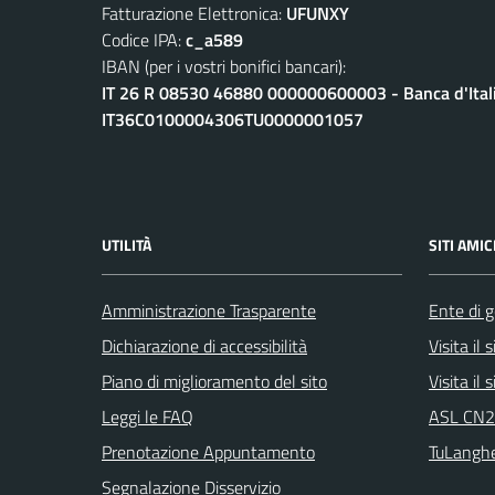
Fatturazione Elettronica:
UFUNXY
Codice IPA:
c_a589
IBAN (per i vostri bonifici bancari):
IT 26 R 08530 46880 000000600003 - Banca d'Ital
IT36C0100004306TU0000001057
UTILITÀ
SITI AMIC
Amministrazione Trasparente
Ente di g
Dichiarazione di accessibilità
Visita il
Piano di miglioramento del sito
Visita il
Leggi le FAQ
ASL CN2 
Prenotazione Appuntamento
TuLangh
Segnalazione Disservizio