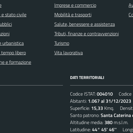
e
Imprese e commercio
Av
e stato civile
Mobilità e trasporti
C
ubblici
Salute, benessere e assistenza
zioni
Tributi, finanze e contravvenzioni
 urbanistica
Turismo
e tempo libero
Vita lavorativa
ne e formazione
DATI TERRITORIALI
Codice ISTAT:
004010
Codice C
Abitanti:
1.067 al 31/12/2023
Superficie:
15,33
Kmq. Densit
Santo patrono:
Santa Caterina
Altitudine media:
380
m.s.l.m.
Latitudine:
44° 45' 46''
Longit