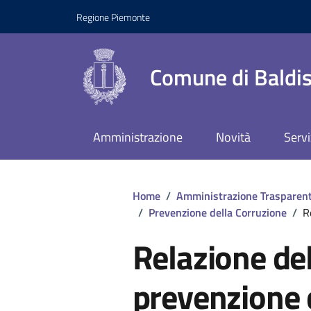
Regione Piemonte
Comune di Baldis
Amministrazione
Novità
Servi
Home
/
Amministrazione Trasparen
/
Prevenzione della Corruzione
/
R
Relazione del
prevenzione 