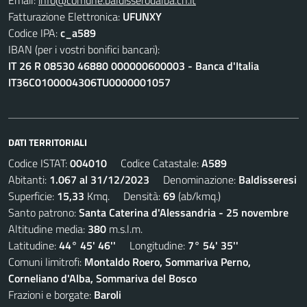
Email:
info@comune.baldisserodalba.cn.it
Fatturazione Elettronica:
UFUNXY
Codice IPA:
c_a589
IBAN (per i vostri bonifici bancari):
IT 26 R 08530 46880 000000600003 - Banca d'Italia
IT36C0100004306TU0000001057
DATI TERRITORIALI
Codice ISTAT:
004010
Codice Catastale:
A589
Abitanti:
1.067 al 31/12/2023
Denominazione:
Baldisseresi
Superficie:
15,33
Kmq. Densità:
69
(ab/kmq.)
Santo patrono:
Santa Caterina d'Alessandria - 25 novembre
Altitudine media:
380
m.s.l.m.
Latitudine:
44° 45' 46''
Longitudine:
7° 54' 35''
Comuni limitrofi:
Montaldo Roero, Sommariva Perno,
Corneliano d'Alba, Sommariva del Bosco
Frazioni e borgate:
Baroli