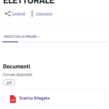
Dettagli del documento
Condividi
Vedi azioni
INDICE DELLA PAGINA
Documenti
Formati disponibili:
.pdf
Scarica Allegato