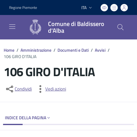
ITA
Regione Piemonte
Lingua attiva:
Comune di Baldissero
d'Alba
Home
/
Amministrazione
/
Documenti e Dati
/
Avvisi
/
106 GIRO D'ITALIA
106 GIRO D'ITALIA
Dettagli del documento
Condividi
Vedi azioni
INDICE DELLA PAGINA