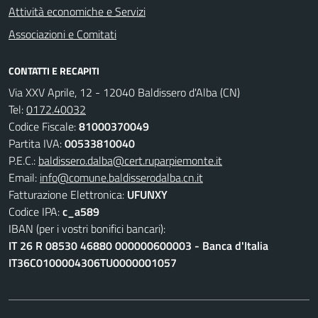
Attività economiche e Servizi
Associazioni e Comitati
CONTATTI E RECAPITI
Via XXV Aprile, 12 - 12040 Baldissero d'Alba (CN)
Tel:
0172.40032
Codice Fiscale:
81000370049
Partita IVA:
00533810040
P.E.C.:
baldissero.dalba@cert.ruparpiemonte.it
Email:
info@comune.baldisserodalba.cn.it
Fatturazione Elettronica:
UFUNXY
Codice IPA:
c_a589
IBAN (per i vostri bonifici bancari):
IT 26 R 08530 46880 000000600003 - Banca d'Italia
IT36C0100004306TU0000001057