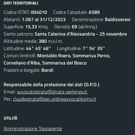
DATI TERRITORIALI
Codice ISTAT:
004010
Codice Catastale:
A589
Abitanti:
1.067 al 31/12/2023
Denominazione:
Baldisseresi
Superficie:
15,33
Kmq. Densità:
69
(ab/kmq.)
Santo patrono:
Santa Caterina d'Alessandria - 25 novembre
Altitudine media:
380
m.s.l.m.
Latitudine:
44° 45' 46''
Longitudine:
7° 54' 35''
Comuni limitrofi:
Montaldo Roero, Sommariva Perno,
Corneliano d'Alba, Sommariva del Bosco
Frazioni e borgate:
Baroli
Responsabile della protezione dei dati (D.P.O.)
Email:
avvocatostrata@strata-serlenga.it,
Pec:
claudiostrata@pec.ordineavvocatitorino.it
UTILITÀ
Amministrazione Trasparente