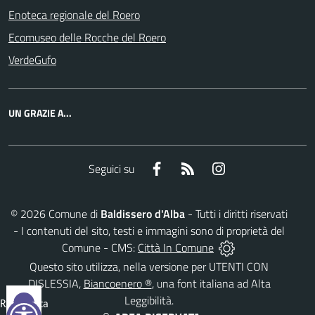
Enoteca regionale del Roero
Ecomuseo delle Rocche del Roero
VerdeGufo
UN GRAZIE A...
Facebook
RSS
Instagram
Seguici su
©
2026
Comune di
Baldissero d'Alba
- Tutti i diritti riservati
- I contenuti del sito, testi e immagini sono di proprietà del
Comune - CMS:
Città In Comune
Questo sito utilizza, nella versione per UTENTI CON
DISLESSIA,
Biancoenero ®
, una font italiana ad Alta
Leggibilità.
Reimposta