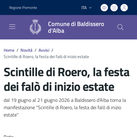
ITA
Regione Piemonte
Lingua attiva:
Comune di Baldissero
d'Alba
Home
/
Novità
/
Avvisi
/
Scintille di Roero, la festa dei falò di inizio estate
Scintille di Roero, la festa
dei falò di inizio estate
Dettagli del documento
dal 19 giugno al 21 giugno 2026 a Baldissero d'Alba torna la
manifestazione "Scintille di Roero, la festa dei falò di inizio
estate"
Data: