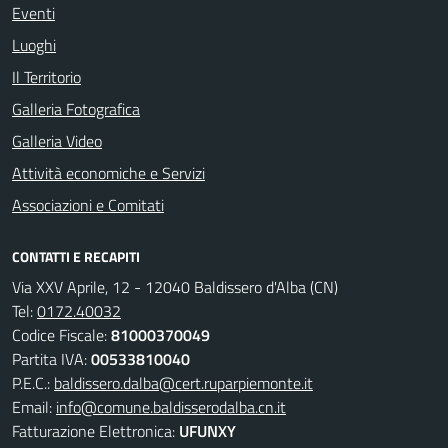
Eventi
Luoghi
Il Territorio
Galleria Fotografica
Galleria Video
Attività economiche e Servizi
Associazioni e Comitati
CONTATTI E RECAPITI
Via XXV Aprile, 12 - 12040 Baldissero d'Alba (CN)
Tel:
0172.40032
Codice Fiscale:
81000370049
Partita IVA:
00533810040
P.E.C.:
baldissero.dalba@cert.ruparpiemonte.it
Email:
info@comune.baldisserodalba.cn.it
Fatturazione Elettronica:
UFUNXY