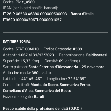
Codice IPA:
c_a589
IBAN (per i vostri bonifici bancari):
IT 26 R 08530 46880 000000600003 - Banca d'Italia
IT36C0100004306TU0000001057
DATI TERRITORIALI
Codice ISTAT:
004010
Codice Catastale:
A589
Abitanti:
1.067 al 31/12/2023
Denominazione:
Baldisseresi
Superficie:
15,33
Kmq. Densità:
69
(ab/kmq.)
Santo patrono:
Santa Caterina d'Alessandria - 25 novembre
Altitudine media:
380
m.s.l.m.
Latitudine:
44° 45' 46''
Longitudine:
7° 54' 35''
Comuni limitrofi:
Montaldo Roero, Sommariva Perno,
Corneliano d'Alba, Sommariva del Bosco
Frazioni e borgate:
Baroli
Responsabile della protezione dei dati (D.P.O.)