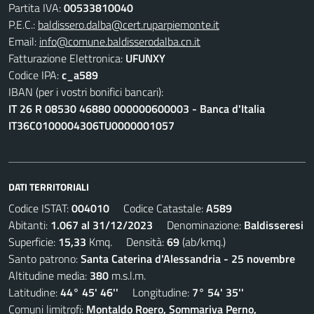
Partita IVA:
00533810040
P.E.C.:
baldissero.dalba@cert.ruparpiemonte.it
Email:
info@comune.baldisserodalba.cn.it
Fatturazione Elettronica:
UFUNXY
Codice IPA:
c_a589
IBAN (per i vostri bonifici bancari):
IT 26 R 08530 46880 000000600003 - Banca d'Italia
IT36C0100004306TU0000001057
DATI TERRITORIALI
Codice ISTAT:
004010
Codice Catastale:
A589
Abitanti:
1.067 al 31/12/2023
Denominazione:
Baldisseresi
Superficie:
15,33
Kmq. Densità:
69
(ab/kmq.)
Santo patrono:
Santa Caterina d'Alessandria - 25 novembre
Altitudine media:
380
m.s.l.m.
Latitudine:
44° 45' 46''
Longitudine:
7° 54' 35''
Comuni limitrofi:
Montaldo Roero, Sommariva Perno,