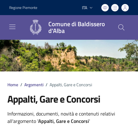
ITA
Regione Piemonte
Lingua attiva:
Comune di Baldissero
d'Alba
Home
/
Argomenti
/
Appalti, Gare e Concorsi
Appalti, Gare e Concorsi
Dettagli argomento
Informazioni, documenti, novità e contenuti relativi
all'argomento '
Appalti, Gare e Concorsi
'